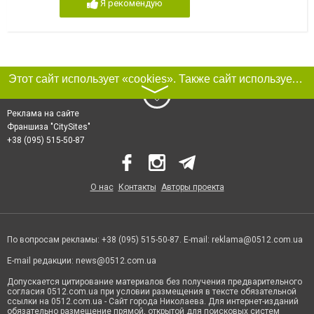
Я рекомендую
Этот сайт использует «cookies». Также сайт использует интернет-сервис для сбора технических данных касательно посетителей с целью получения маркетинговой и статистической информации. Условия обработки данных посетителей сайта см.
〉
Реклама на сайте
Франшиза "CitySites"
+38 (095) 515-50-87
О нас
Контакты
Авторы проекта
По вопросам рекламы: +38 (095) 515-50-87. E-mail:
reklama@0512.com.ua
E-mail редакции:
news@0512.com.ua
Допускается цитирование материалов без получения предварительного
согласия 0512.com.ua при условии размещения в тексте обязательной
ссылки на 0512.com.ua - Сайт города Николаева. Для интернет-изданий
обязательно размещение прямой, открытой для поисковых систем