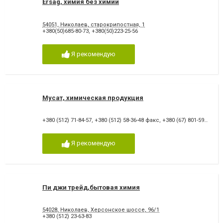
Ersag, химия без химии
54051, Николаев, старокрипостная, 1
+380(50)685-80-73
,
+380(50)223-25-56
Я рекомендую
Мусат, химическая продукция
+380 (512) 71-84-57
,
+380 (512) 58-36-48 факс
,
+380 (67) 801-59-39
,
+38
Я рекомендую
Пи джи трейд,бытовая химия
54028, Николаев, Херсонское шоссе, 96/1
+380 (512) 23-63-83