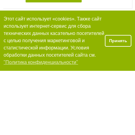
Этот сайт использует «cookies». Также сайт
Минимаркет, продуктовый магазин
использует интернет-сервис для сбора
технических данных касательно посетителей
54052, Николаев, Артема, 20
с целью получения маркетинговой и
Принять
+380 (512) 25-00-23
статистической информации. Условия
Я рекомендую
обработки данных посетителей сайта см.
Фильтры
"Политика конфиденциальности"
Сеть супермаркетов Новус -Николаев
54044, Николаев, Мира, 40
+380 (512) 21-70-94
8
хорошо
Я рекомендую