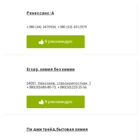
Ренессанс-А
+380 (44) 2470934
,
+380 (63) 4512979
Я рекомендую
Ersag, химия без химии
54051, Николаев, старокрипостная, 1
+380(50)685-80-73
,
+380(50)223-25-56
Я рекомендую
Пи джи трейд,бытовая химия