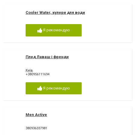
Cooler Water, кулери для води
Я рекомендую
Плед Лаваш і френди
Київ
+380956111694
Я рекомендую
Men Active
380936337981