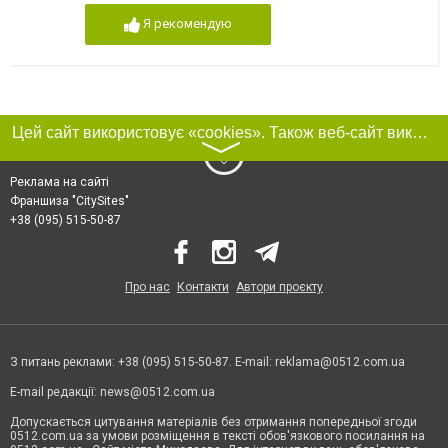
Я рекомендую
Цей сайт використовує «cookies». Також веб-сайт використовує інтернет-сервіс для збору технічних даних стосовно відвідувачів з метою отримання маркетингової та статистичної інформації. Умови обробки даних відвідувачів сайту див.
〉
Реклама на сайті
Франшиза "CitySites"
+38 (095) 515-50-87
Про нас
Контакти
Автори проєкту
З питань реклами: +38 (095) 515-50-87. E-mail:
reklama@0512.com.ua
E-mail редакції:
news@0512.com.ua
Допускається цитування матеріалів без отримання попередньої згоди
0512.com.ua за умови розміщення в тексті обов'язкового посилання на