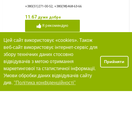
+380(51)271-00-52
,
+380(98)468-63-66
11.67
дуже добре
Я рекомендую
Цей сайт використовує «cookies». Також
веб-сайт використовує інтернет-сервіс для
Рекламно-виробнича компанія «Епатаж Груп»
збору технічних даних стосовно
Детальніше http:/epatage-group.com.ua/
відвідувачів з метою отримання
Прийняти
+380 (44) 383-80-50
,
+380 (44) 383-80-60
маркетингової та статистичної інформації.
Умови обробки даних відвідувачів сайту
Я рекомендую
Фільтри
див.
"Політика конфіденційності"
ДПН реклама, дизайн, поліграфія, зовнішня
реклама
+380 (512) 59-06-62
Я рекомендую