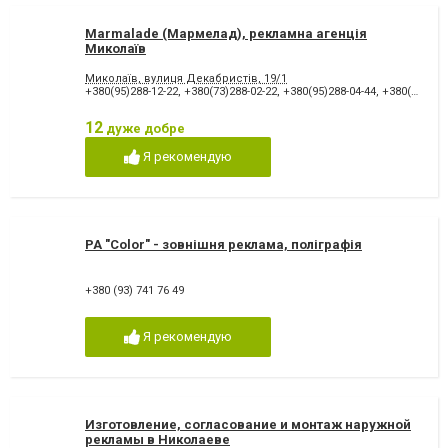
Marmalade (Мармелад), рекламна агенція
Миколаїв
Миколаїв, вулиця Декабристів, 19/1
+380(95)288-12-22
,
+380(73)288-02-22
,
+380(95)288-04-44
,
+380(95)288-04-88
12
дуже добре
Я рекомендую
РА "Color" - зовнішня реклама, поліграфія
+380 (93) 741 76 49
Я рекомендую
Изготовление, согласование и монтаж наружной
рекламы в Николаеве