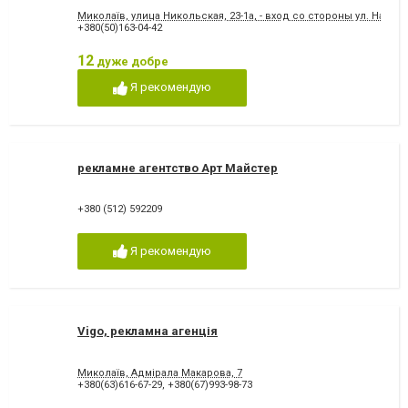
Миколаїв, улица Никольская, 23-1а, - вход со стороны ул. Нав
+380(50)163-04-42
12
дуже добре
Я рекомендую
рекламне агентство Арт Майстер
+380 (512) 592209
Я рекомендую
Vigo, рекламна агенція
Миколаїв, Адмірала Макарова, 7
+380(63)616-67-29
,
+380(67)993-98-73