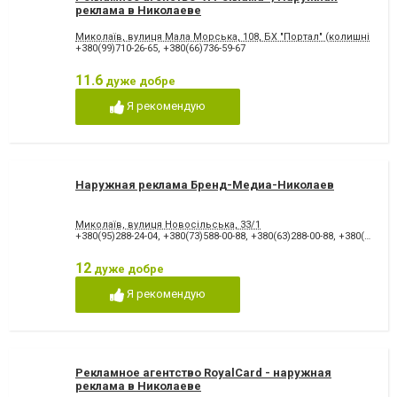
реклама в Николаеве
Миколаїв, вулиця Мала Морська, 108, БХ "Портал" (колишній "КІТ"
+380(99)710-26-65
,
+380(66)736-59-67
11.6
дуже добре
Я рекомендую
Наружная реклама Бренд-Медиа-Николаев
Миколаїв, вулиця Новосільська, 33/1
+380(95)288-24-04
,
+380(73)588-00-88
,
+380(63)288-00-88
,
+380(93)364-30-99
12
дуже добре
Я рекомендую
Рекламное агентство RoyalCard - наружная
реклама в Николаеве