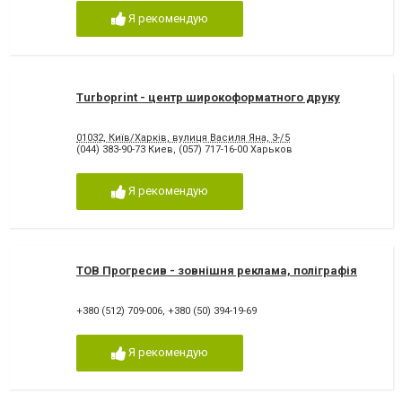
Я рекомендую
Turboprint - центр широкоформатного друку
01032, Київ/Харків, вулиця Василя Яна, 3-/5
(044) 383-90-73 Киев
,
(057) 717-16-00 Харьков
Я рекомендую
ТОВ Прогресив - зовнішня реклама, поліграфія
+380 (512) 709-006
,
+380 (50) 394-19-69
Я рекомендую