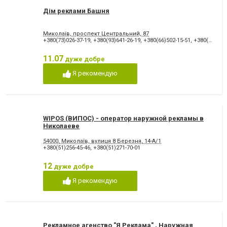
Дім реклами Башня
Миколаїв, проспект Центральний, 87
+380(73)026-37-19
,
+380(93)641-26-19
,
+380(66)502-15-51
,
+380(67)979-35-53
11.07
дуже добре
Я рекомендую
WIPOS (ВИПОС) - оператор наружной рекламы в
Николаеве
54000, Миколаїв, вулиця 8 Березня, 14-А/1
+380(51)256-45-46
,
+380(51)271-70-01
12
дуже добре
Я рекомендую
Рекламное агенство "Я Реклама" , Наружная