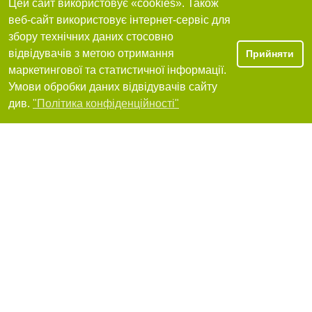
Цей сайт використовує «cookies». Також
веб-сайт використовує інтернет-сервіс для
Я рекомендую
збору технічних даних стосовно
відвідувачів з метою отримання
Прийняти
маркетингової та статистичної інформації.
Умови обробки даних відвідувачів сайту
Кредит Миколаїв
Фільтри
див.
"Політика конфіденційності"
+380 (93) 148-24-48
Я рекомендую
Кредитна спілка - Антея
+380(51)276-96-10
Я рекомендую