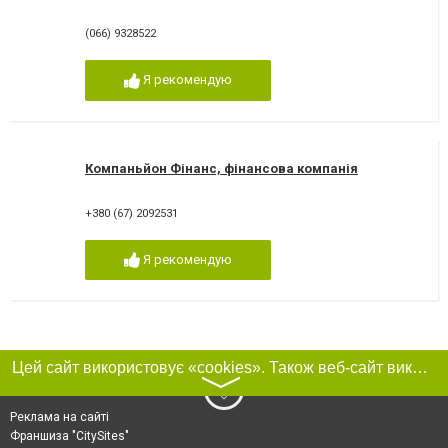
(066) 9328522
Я рекомендую
Компаньйон Фінанс, фінансова компанія
+380 (67) 2092531
Я рекомендую
Цей сайт використовує «cookies». Також веб-сайт використовує інтернет-сервіс для збору технічних даних стосовно відвідувачів з метою отримання маркетингової та статистичної інформації. Умови обробки даних відвідувачів сайту див.
〉
Реклама на сайті
Франшиза "CitySites"