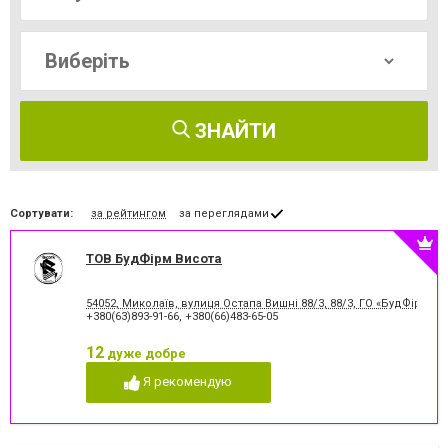
ЗНАЙТИ
Сортувати:
за рейтингом
за переглядами
ТОВ БудФірм Висота
54052, Миколаїв, вулиця Остапа Вишні 88/3, 88/3, ГО «БудФірм 
+380(63)893-91-66
,
+380(66)483-65-05
12
дуже добре
Я рекомендую