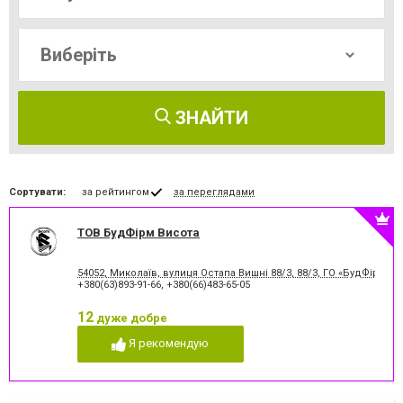
ЗНАЙТИ
Сортувати:
за рейтингом
за переглядами
ТОВ БудФірм Висота
54052, Миколаїв, вулиця Остапа Вишні 88/3, 88/3, ГО «БудФірм 
+380(63)893-91-66
,
+380(66)483-65-05
12
дуже добре
Я рекомендую