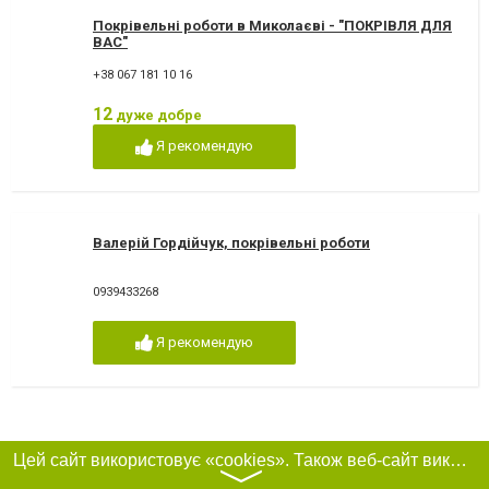
Покрівельні роботи в Миколаєві - "ПОКРІВЛЯ ДЛЯ
ВАС"
+38 067 181 10 16
12
дуже добре
Я рекомендую
Валерій Гордійчук, покрівельні роботи
0939433268
Я рекомендую
Цей сайт використовує «cookies». Також веб-сайт використовує інтернет-сервіс для збору технічних даних стосовно відвідувачів з метою отримання маркетингової та статистичної інформації. Умови обробки даних відвідувачів сайту див.
〉