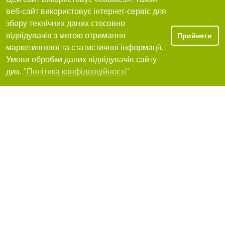
веб-сайт використовує інтернет-сервіс для
Я рекомендую
збору технічних даних стосовно
відвідувачів з метою отримання
Прийняти
маркетингової та статистичної інформації.
Умови обробки даних відвідувачів сайту
ТОВ Акваспіріт, Акваспирит
Фільтри
див.
"Політика конфіденційності"
+380(44)351-75-89
Я рекомендую