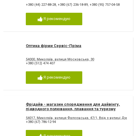
+380 (44) 227-88-28
,
+380 (67) 236-18-89
,
+380 (95) 757-04-58
Я рекомендую
Оптика фірми Сервіс-Пріма
54000, Миколаїв, вулиця Московська, 30
+380 (512) 474 407
Я рекомендую
Фрідайв - магазин спорядження для дайвінгу,
підводного полювання, плавання та туризму
54017, Миколаїв, вулиця Фалєєвська, 47/1, Вхід з вулиці Дунаєва
+380 (67) 786-12-94
Я рекомендую