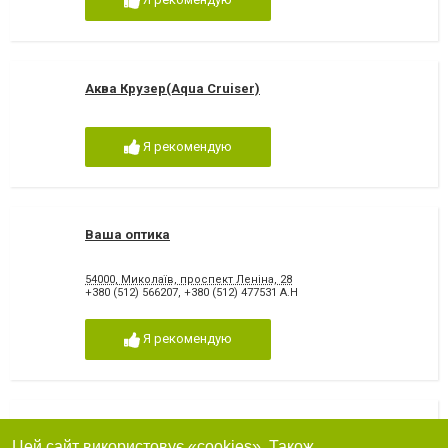
Аква Крузер(Aqua Cruiser)
Я рекомендую
Ваша оптика
54000, Миколаїв, проспект Леніна, 28
+380 (512) 566207
,
+380 (512) 477531 А.Н
Я рекомендую
НПАЛ
Цей сайт використовує «cookies». Також