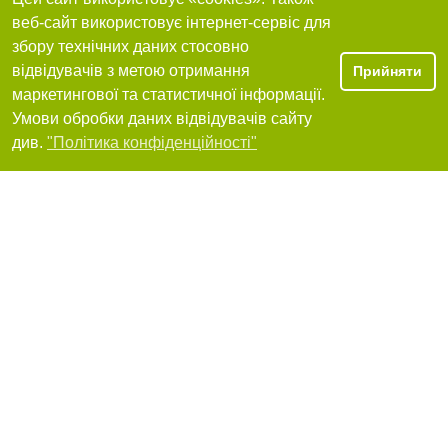
веб-сайт використовує інтернет-сервіс для
Я рекомендую
збору технічних даних стосовно
відвідувачів з метою отримання
Прийняти
маркетингової та статистичної інформації.
Фрідайв - магазин спорядження для дайвінгу,
Умови обробки даних відвідувачів сайту
підводного полювання, плавання та туризму
Фільтри
див.
"Політика конфіденційності"
54017, Миколаїв, вулиця Фалєєвська, 47/1, Вхід з вулиці Дунаєва
+380 (67) 786-12-94
Я рекомендую