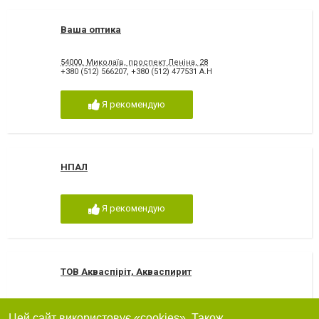
Ваша оптика
54000, Миколаїв, проспект Леніна, 28
+380 (512) 566207
,
+380 (512) 477531 А.Н
Я рекомендую
НПАЛ
Я рекомендую
ТОВ Акваспіріт, Акваспирит
+380(44)351-75-89
Цей сайт використовує «cookies». Також